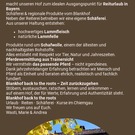
macht unseren Hof zum idealen Ausgangspunkt für
Reiturlaub in
Bayern
.
Schäferei & regionale Produkte vom Blankhof
Neben der Reiterei betreiben wir eine eigene
Schäferei
.
Aus unserer Haltung entstehen:
hochwertiges
Lammfleisch
natürliche
Lammfelle
Produkte rund um
Schafwolle
, einem der ältesten und
nachhaltigsten Rohstoffe.
Alles entsteht mit Respekt vor Tier, Natur und Jahreszeiten.
Pferdevermittlung aus Trainersicht
Wir vermitteln
das passende Pferd
– nicht irgendeines.
Dank jahrzehntelanger Erfahrung betrachten wir Mensch und
Pferd als Einheit und beraten ehrlich, realistisch und fachlich
fundiert.
Blankhof back to the roots – Zeit zurückzugehen
Stöbern, austauschen, ratschen, lernen und ankommen –
auf einem Hof, der für Werte, Erfahrung und Authentizität steht.
Blankhof back to the roots
Urlaub · Reiten · Schäferei · Kurse im Chiemgau
Wir freuen uns auf Euch.
Wasti, Marie & Andrea