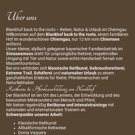
Über uns
Blankhof back to the roots – Reiten, Natur & Urlaub im Chiemgau
Willkommen auf dem
Blankhof back to the roots
, einem familiären
Hof im wunderschönen
Chiemgau
, nur 12 km vom
Chiemsee
entfernt.
Unser kleiner, idyllisch gelegener bayerischer Familienbetrieb im
Simsseemoos
steht für ursprüngliche Reiterei, respektvollen
Umgang mit Tier und Natur sowie echte Handarbeit fernab von
Massentourismus.
Bei uns verbinden sich
klassische Reitkunst
,
Gebrauchsreiterei
,
Extreme Trail
,
Schäferei
und
naturnaher Urlaub
zu einem
ganzheitlichen Erlebnis für Reiter, Pferdemenschen und
Naturliebhaber.
Reitkurse & Pferdeausbildung am Blankhof
Der Blankhof ist ein Ort des Lernens, der Entwicklung und des
bewussten Miteinanders von Mensch und Pferd.
Wir bieten regelmäßig
Reitkurse und Intensivtrainings
mit
nationalen und internationalen Trainern an.
Schwerpunkte unserer Arbeit:
Klassische Reitkunst
Altkalifornische Reitweise
Doma Vaquera