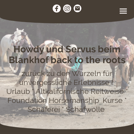
Howdy und Servus beim
Blankhof back to the roots
zurück zu den Wurzeln für
unvergessliche Erlebnisse !
Urlaub * Altkalifornische Reitweise *
Foundation Horsemanship Kurse *
Schäferei * Schafwolle