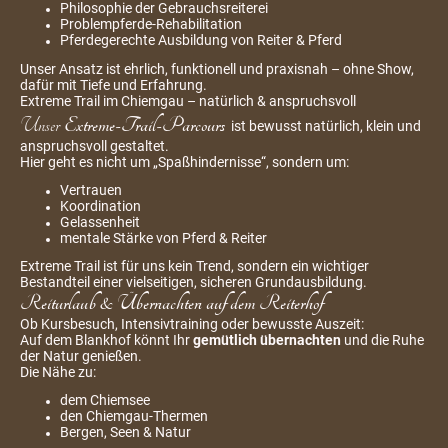
Philosophie der Gebrauchsreiterei
Problempferde-Rehabilitation
Pferdegerechte Ausbildung von Reiter & Pferd
Unser Ansatz ist ehrlich, funktionell und praxisnah – ohne Show,
dafür mit Tiefe und Erfahrung.
Extreme Trail im Chiemgau – natürlich & anspruchsvoll
Unser
Extreme-Trail-Parcours
ist bewusst natürlich, klein und
anspruchsvoll gestaltet.
Hier geht es nicht um „Spaßhindernisse“, sondern um:
Vertrauen
Koordination
Gelassenheit
mentale Stärke von Pferd & Reiter
Extreme Trail ist für uns kein Trend, sondern ein wichtiger
Bestandteil einer vielseitigen, sicheren Grundausbildung.
Reiturlaub & Übernachten auf dem Reiterhof
Ob Kursbesuch, Intensivtraining oder bewusste Auszeit:
Auf dem Blankhof könnt Ihr
gemütlich übernachten
und die Ruhe
der Natur genießen.
Die Nähe zu:
dem Chiemsee
den Chiemgau-Thermen
Bergen, Seen & Natur